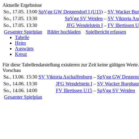
Aktuelle Ergebnisse
So., 17.05.
13:00
SpVgg GW Deggendorf I (U15)
–
SV Wacker Bur
So., 17.05.
13:30
SpVgg SV Weiden
–
SV Viktoria As
So., 17.05.
13:30
JFG Wendelstein I
–
FV Illertissen 
Gesamter Spielplan
Bilder hochladen
Spielbericht erfassen
Tabelle
Heim
Auswärts
Kreuz
Für diese Tabellendarstellung existieren zur Zeit keine gültigen Werte.
Vorschau
Sa., 13.06.
15:30
SV Viktoria Aschaffenburg
–
SpVgg GW Deggendo
So., 14.06.
13:30
JFG Wendelstein I
–
SV Wacker Burghau
So., 14.06.
14:00
FV Illertissen U15
–
SpVgg SV Weiden
Gesamter Spielplan